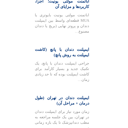
اباتمنت مولتی یونیت؛ اجزا،
کاربردها و مزایای آن
اباتمنت مولتی یونیت بایوتری یا
MUA قطعه‌ای واسط بین ایمپلنت
دندان و پروتز نهایی (بریج یا دندان
مصنوع…
ایمپلنت دندان با پانچ (کاشت
ایمپلنت به روش پانچ)
جراحی ایمپلنت دندان با پانچ، یک
تکنیک جدید و بسیار کارآمد برای
کاشت ایمپلنت بوده که تا حد زیادی
زمان…
ایمپلنت دندان در تهران (طول
درمان + مراحل آن)
زمان مورد نیاز برای ایمپلنت دندان
در تهران، بین یک جلسه مراجعه به
مطب دندانپزشک تا یک بازه زمانی
دو …