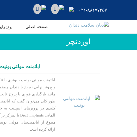
رو
ه
۰۲۱-۸۸۱۷۷۲۵۷
حتوا
دیان
صفحه اصلی
برندهای
سلامت
اوردنچر
دندان
ایمپلنت
دندان
اباتمنت مولتی یونیت؛
Bio3
و پروتز نهایی (بریج یا دندان مصن
مانند بارگذاری فوری یا پروتز ثابت
طور کلی می‌توان گفت که اباتمنت
کلیدی در پروتزهای ایمپلنت به
آلمانی 3 Implants
متنوع از اباتمنت‌های مولتی یون
ارائه کرده است.