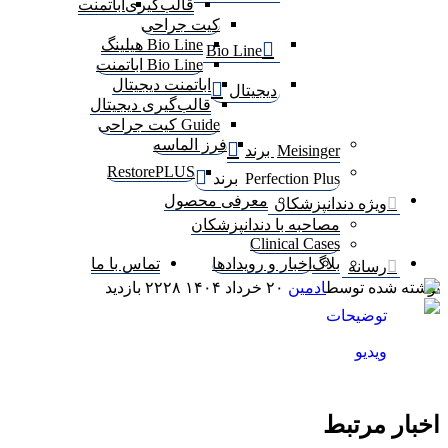
قالب‌گیری
اباتمنت
کیت جراحی
Bio Line هیلینگ
Bio Line
Bio Line اباتمنت
اباتمنت دیجیتال
دیجیتال
قالب‌گیری دیجیتال
Guide کیت جراحی
فرز الماسه
Meisinger برند
RestorePLUS
Perfection Plus برند
معرفی محصول
ویژه دندانپزشکان
مصاحبه با دندانپزشکان
Clinical Cases
بلاگ
اخبار و رویدادها
تماس با ما
رسانه
شته شده توسط
ادمین
۲۰ خرداد ۱۴۰۴
۲۲۲۸
بازدید
توضیحات
شصت و چهارمین کنگره بین‌المللی جامعه
ویدیو
دندانپزشکی ایران (اکسیدا ۲۰۲۵) با حضور
دندانپزشکان، متخصصان، تولیدکنندگان و واردکنندگان
تجهیزات دندانپزشکی در تاریخ ۶ تا ۹ خرداد ماه ۱۴۰۴
در مرکز نمایشگا‌ه‌های بین‌المللی ایران مال برگزار
بار مرتبط
شد. شرکت دیان سلامت دندان، به عنوان نماینده