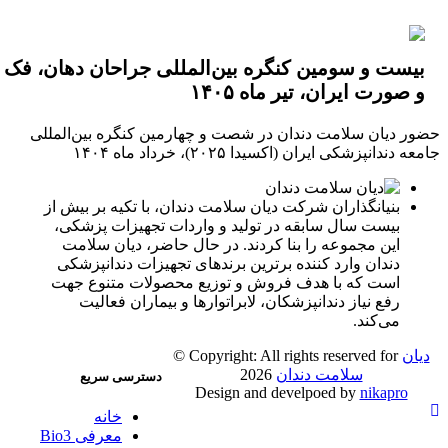
رسمی فرزهای دندانپزشکی Meisinger آلمان نیز در
این رویداد حضور داشت.
از تمامی دندانپزشکان گرامی و نیز مدیریت و تیم
بیست و سومین کنگره بین‌المللی جراحان دهان، فک
فروش دیان سلامت دندان بسیار سپاسگزاریم و
و صورت ایران، تیر ماه ۱۴۰۵
همیشه با افتخار، در کنار شما عزیزان هستیم.
ور دیان سلامت دندان در شصت و چهارمین کنگره بین‌المللی
زمان:
۹-۶ خرداد ماه ۱۴۰۴
ه دندانپزشکی ایران (اکسیدا ۲۰۲۵)، خرداد ماه ۱۴۰۴
مکان:
نمایشگا‌ه بین‌المللی ایران مال، سالن E0، غرفه
D113
بنیانگذاران شرکت دیان سلامت دندان، با تکیه بر بیش از
بیست سال سابقه در تولید و واردات تجهیزات پزشکی،
این مجموعه را بنا کردند. در حال حاضر، دیان سلامت
دندان وارد کننده برترین برندهای تجهیزات دندانپزشکی
است که با هدف فروش و توزیع محصولات متنوع جهت
رفع نیاز دندانپزشکان، لابراتوارها و بیماران فعالیت
می‌کند.
یان
© Copyright: All rights reserved for
سلامت دندان
2026
دسترسی سریع
Design and develpoed by
nikapro
خانه
معرفی Bio3