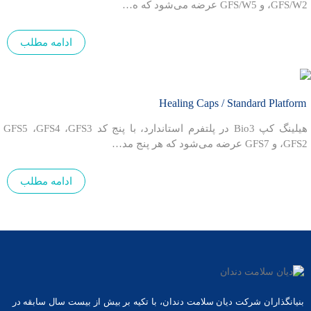
،GFS/W2 و GFS/W5 عرضه می‌شود که ه…
ادامه مطلب
Healing Caps / Standard Platform
هیلینگ کپ Bio3 در پلتفرم استاندارد، با پنج کد GFS5 ،GFS4 ،GFS3
،GFS2 و GFS7 عرضه می‌شود که هر پنج مد…
ادامه مطلب
بنیانگذاران شرکت دیان سلامت دندان، با تکیه بر بیش از بیست سال سابقه در