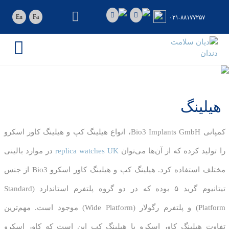
رو
ه
En
Fa
۰۲۱-۸۸۱۷۷۲۵۷
حتوا
دیان
سلامت
دندان
ایمپلنت
دندان
Bio3
هیلینگ
کمپانی Bio3 Implants GmbH، انواع هیلینگ کپ و هیلینگ کاور اسکرو
را تولید کرده که از آن‌ها می‌توان
replica watches UK
در موارد بالینی
مختلف استفاده کرد. هیلینگ کپ و هیلینگ کاور اسکرو Bio3 از جنس
تیتانیوم گرید ۵ بوده که در دو گروه پلتفرم استاندارد (Standard
Platform) و پلتفرم رگولار (Wide Platform) موجود است. مهم‌ترین
تفاوت هیلینگ کاور اسکرو با هیلینگ کپ این است که کاور اسکرو