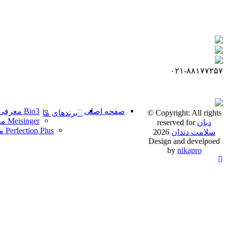
برو
به
محتوا
۰۲۱-۸۸۱۷۷۲۵۷
صفحه اصلی
Bio3 معرفی
© Copyright: All rights
برندهای ما
Meisinger معرفی
دیان
reserved for
Perfection Plus معرفی
سلامت دندان
2026
Design and develpoed
by
nikapro