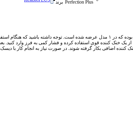
Perfection Plus برند
یکی از انواع فرزهای الماسه میزینگر (Meisinger)، فرز الماسه Onion بوده که در ۱ مدل عرضه ش