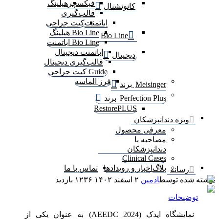
فیکسچر
هیلینگ
کانونشنال
قالب‌گیری
اباتمنت
کیت جراحی
Bio Line هیلینگ
Bio Line
Bio Line اباتمنت
اباتمنت دیجیتال
دیجیتال
قالب‌گیری دیجیتال
Guide کیت جراحی
فرز الماسه
Meisinger برند
Perfection Plus برند
RestorePLUS
ویژه دندانپزشکان
معرفی محصول
مصاحبه با
دندانپزشکان
Clinical Cases
بلاگ
اخبار و رویدادها
تماس با ما
رسانه
نوشته شده توسط
ادمین
۲ اسفند ۱۴۰۲
۱۲۳۶
بازدید
توضیحات
نمایشگاه ایدک (AEEDC 2024) به عنوان یکی از