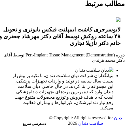
الب مرتبط
جناب آقای دکتر محمد هرندی، برگزار گردید.
از حضور تمامی دندانپزشکان و متخصصین عزیز،
کمال تشکر را داریم.
لایوسرجری کاشت ایمپلنت فیکس بایوتری و تحویل
۴۸ ساعته روکش توسط آقای دکتر مهرشاد جعفری و
خانم دکتر نازیلا نجاری
دوره Peri-Implant Tissue Management (Demonstration) توسط آقای
تر محمد هرندی
بنیانگذاران شرکت دیان سلامت دندان، با تکیه بر بیش از
بیست سال سابقه در تولید و واردات تجهیزات پزشکی،
این مجموعه را بنا کردند. در حال حاضر، دیان سلامت
دندان وارد کننده برترین برندهای تجهیزات دندانپزشکی
است که با هدف فروش و توزیع محصولات متنوع جهت
رفع نیاز دندانپزشکان، لابراتوارها و بیماران فعالیت
می‌کند.
یان
© Copyright: All rights reserved for
سلامت دندان
2026
دسترسی سریع