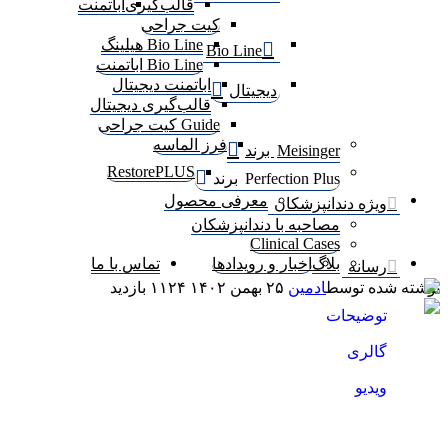
قالب‌گیری
اباتمنت
کیت جراحی
Bio Line هیلینگ
Bio Line
Bio Line اباتمنت
اباتمنت دیجیتال
دیجیتال
قالب‌گیری دیجیتال
Guide کیت جراحی
فرز الماسه
Meisinger برند
RestorePLUS
Perfection Plus برند
معرفی محصول
ویژه دندانپزشکان
مصاحبه با دندانپزشکان
Clinical Cases
بلاگ
اخبار و رویدادها
تماس با ما
رسانه
شته شده توسط
ادمین
۲۵ بهمن ۱۴۰۲
۱۱۲۴
بازدید
توضیحات
همزمان با بیست و یکمین کنگره بین‌المللی جراحان
گالری
دهان، فک و صورت ایران که از تاریخ ۱۰ الی ۱۳ بهمن
ماه ۱۴۰۲ در هتل المپیک تهران برگزار شد، به عنوان
ویدیو
یکی از برنامه‌های کنگره و تحت اسپانسری شرکت
دیان سلامت دندان، دوره Peri-Implant Tissue
Management (Demonstration) با حضور استاد گرانقدر