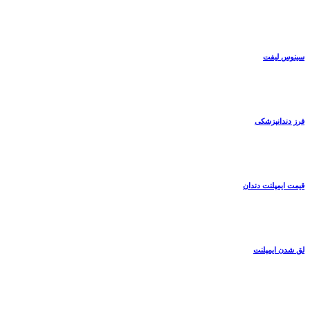
سینوس لیفت
فرز دندانپزشکی
قیمت ایمپلنت دندان
لق شدن ایمپلنت