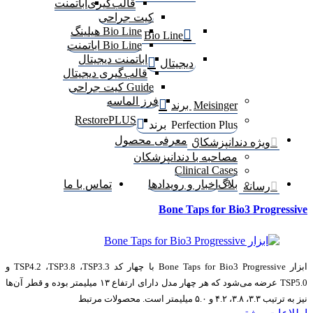
قالب‌گیری
اباتمنت
کیت جراحی
Bio Line هیلینگ
Bio Line
Bio Line اباتمنت
اباتمنت دیجیتال
دیجیتال
قالب‌گیری دیجیتال
Guide کیت جراحی
فرز الماسه
Meisinger برند
RestorePLUS
Perfection Plus برند
معرفی محصول
ویژه دندانپزشکان
مصاحبه با دندانپزشکان
Clinical Cases
بلاگ
اخبار و رویدادها
تماس با ما
رسانه
Bone Taps for Bio3 Progressive
ابزار Bone Taps for Bio3 Progressive با چهار کد TSP4.2 ،TSP3.8 ،TSP3.3 و
TSP5.0 عرضه می‌شود که هر چهار مدل دارای ارتفاع ۱۳ میلیمتر بوده و قطر آن‌ها
نیز به ترتیب ۳.۳، ۳.۸، ۴.۲ و ۵.۰ میلیمتر است. محصولات مرتبط